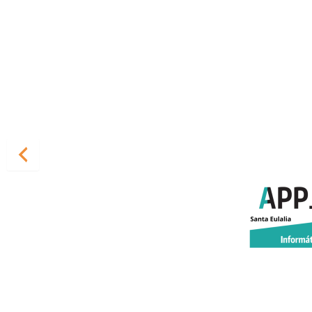
“Encontrarlos fue un gra
confiado y pueda dedicarse
sin temer por los prob
encontramos por internet
sencillo y además están si
gestoría m