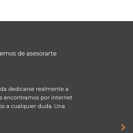
remos de asesorarte
dieron muy bien, son muy
jor asesoría de Castellón.”