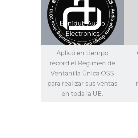
Benidub Audio
Electronics
Aplicó en tiempo
récord el Régimen de
Ventanilla Única OSS
para realizar sus ventas
en toda la UE.