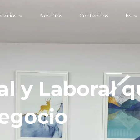
rvicios
Nosotros
Contenidos
Es
al y Laboral 
egocio