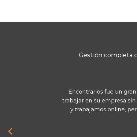
Gestión completa c
“Su web me aportó mucha
profesionales. Ya hace dos