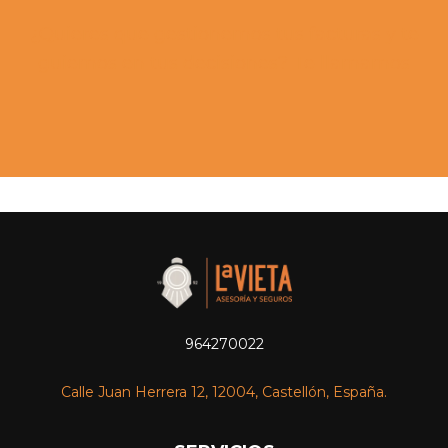
¿Quieres que gestionemos tus facturas y te
guiemos en tus decisiones? Te llamamos
964270022
Calle Juan Herrera 12, 12004, Castellón, España.