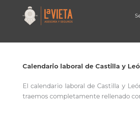
Por
Guillermo
/
30/11/2025
Ir
al
Se
contenido
Calendario laboral de Castilla y L
El calendario laboral de Castilla y Le
traemos completamente rellenado con 