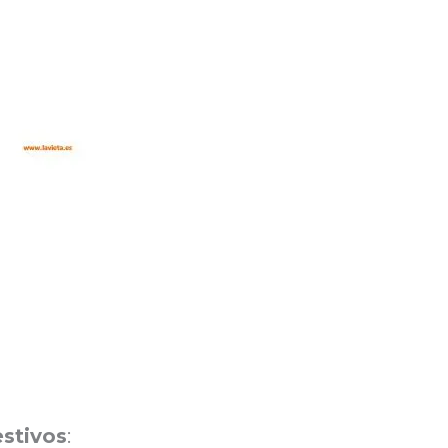
estivos
: