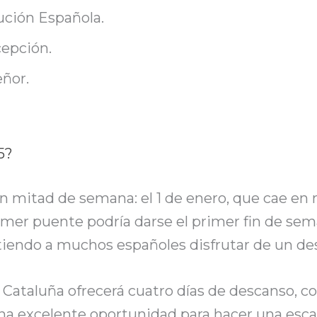
ución Española.
epción.
eñor.
5?
n mitad de semana: el 1 de enero, que cae en
primer puente podría darse el primer fin de sem
itiendo a muchos españoles disfrutar de un de
ataluña ofrecerá cuatro días de descanso, con
a excelente oportunidad para hacer una escap