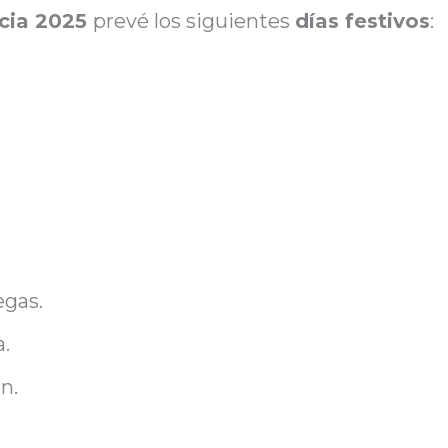
icia 2025
prevé los siguientes
días festivos
:
egas.
a.
n.
.