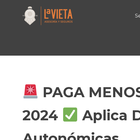
Ir
al
Se
contenido
PAGA MENOS 
2024
Aplica 
Autonómicas