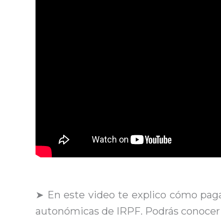
➤ En este video te explico cómo paga
autonómicas de IRPF. Podrás conocer l